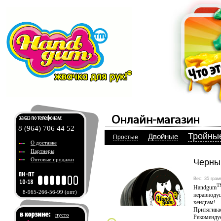
8 (964) 706 44 52
Тройны
Двойные
Простые
О доставке
Партнеры
Оптовые продажи
Черный
Вес: 35 грам
T
Handgum
8-965-266-56-99
(опт)
неравнодуш
хендгам!
Притягивае
пусто
Рекомендуе