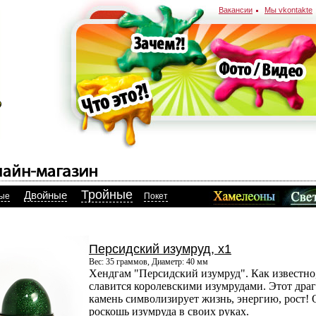
Вакансии
Мы vkontakte
Тройные
Двойные
ые
Покет
Персидский изумруд, x1
Вес: 35 граммов, Диаметр: 40 мм
Хендгам "Персидский изумруд". Как известно
славится королевскими изумрудами. Этот др
камень символизирует жизнь, энергию, рост!
роскошь изумруда в своих руках.