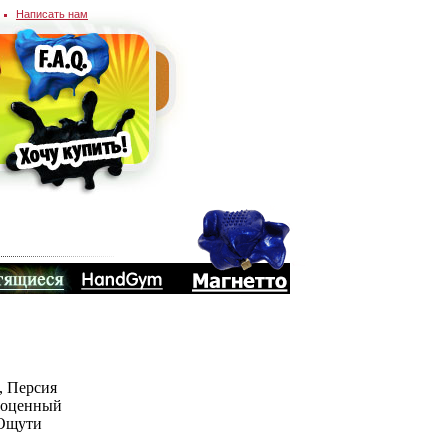
Написать нам
, Персия
агоценный
 Ощути