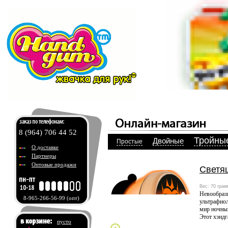
8 (964) 706 44 52
Тройны
Двойные
Простые
О доставке
Партнеры
Оптовые продажи
Светя
Вес: 70 грам
Невообраз
8-965-266-56-99
(опт)
ультрафиол
мир ночны
Этот хэндг
пусто